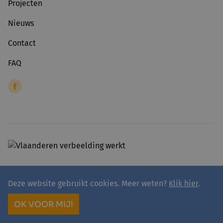
Projecten
Nieuws
Contact
FAQ
Deze website gebruikt cookies. Meer weten?
Klik hier
.
© 2026 - avansa
Algemene voorwaarden
Privacyverklaring avansa
OK VOOR MIJ!
site by