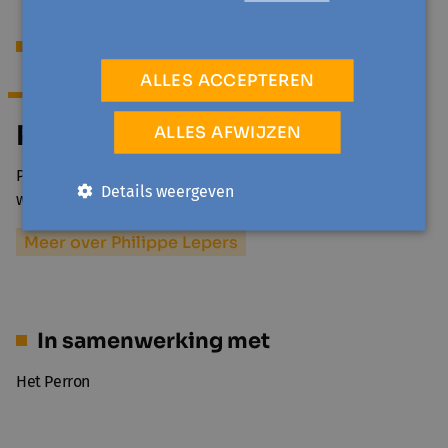
Begeleiding
ALLES ACCEPTEREN
Philippe Lepers
ALLES AFWIJZEN
Philippe Lepers was lector aan de VIVES hogeschool,
Details weergeven
waar hij werkte in de lerarenopleiding en ook…
Meer over Philippe Lepers
In samenwerking met
Het Perron