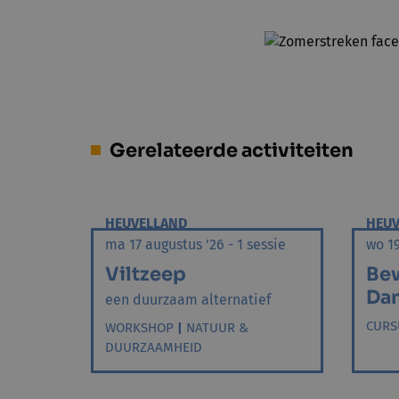
Gerelateerde activiteiten
HEUVELLAND
HEUV
ma 17 augustus '26 - 1 sessie
wo 19
Viltzeep
Be
Dan
een duurzaam alternatief
CURS
WORKSHOP
|
NATUUR &
DUURZAAMHEID