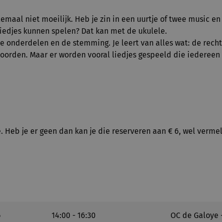
emaal niet moeilijk. Heb je zin in een uurtje of twee music en
iedjes kunnen spelen? Dat kan met de ukulele.
r de onderdelen en de stemming. Je leert van alles wat: de rec
kkoorden. Maar er worden vooral liedjes gespeeld die iederee
. Heb je er geen dan kan je die reserveren aan € 6, wel vermeld
6
14:00 - 16:30
OC de Galoye -