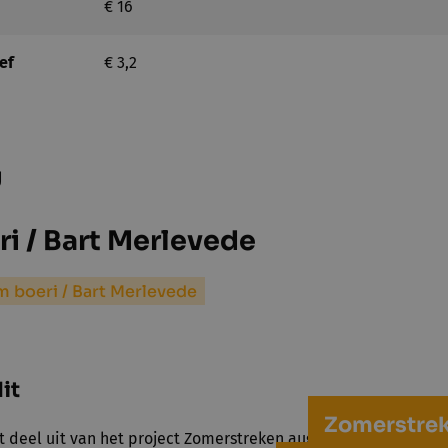
€ 16
ef
€ 3,2
g
i / Bart Merlevede
m boeri / Bart Merlevede
it
Zomerstrek
t deel uit van het project Zomerstreken augustus