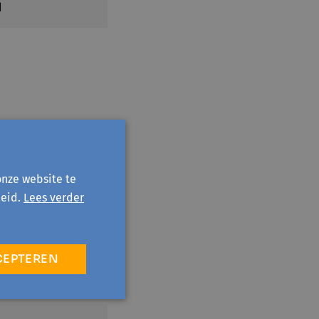
d
onze website te
eid.
Lees verder
CEPTEREN