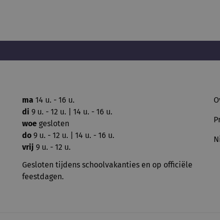
ma
14 u. - 16 u.
O
di
9 u. - 12 u. | 14 u. - 16 u.
P
woe
gesloten
do
9 u. - 12 u. | 14 u. - 16 u.
N
vrij
9 u. - 12 u.
Gesloten tijdens schoolvakanties en op officiële
feestdagen.