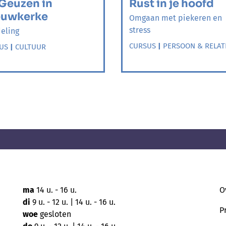
Geuzen in
Rust in je hoofd
euwkerke
Omgaan met piekeren en
stress
eling
CURSUS
|
PERSOON & RELAT
US
|
CULTUUR
ma
14 u. - 16 u.
O
di
9 u. - 12 u. | 14 u. - 16 u.
P
woe
gesloten