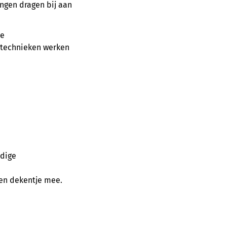
ngen dragen bij aan
te
 technieken werken
udige
een dekentje mee.