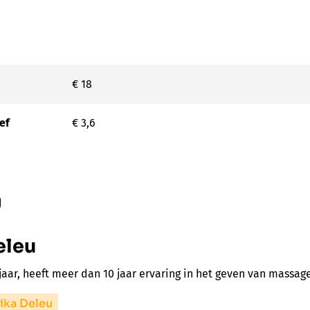
€ 18
ef
€ 3,6
g
eleu
jaar, heeft meer dan 10 jaar ervaring in het geven van massage
ika Deleu