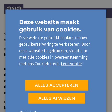
Deze website maakt
gebruik van cookies.
Sint Niklaasstraat 8
Deze website gebruikt cookies om uw
8400 Oostende
gebruikerservaring te verbeteren. Door
059/50 39 52
onze website te gebruiken, stemt u in
info@avansa-ow.be
met alle cookies in overeenstemming
met ons Cookiebeleid.
Lees verder
ma
14 u. - 16 u.
di
9 u. - 12 u. | 14 u. - 16 u.
woe
gesloten
ALLES ACCEPTEREN
do
9 u. - 12 u. | 14 u. - 16 u.
vrij
9 u. - 12 u.
ALLES AFWIJZEN
Gesloten tijdens schoolvakanties en op officiële
feestdagen.