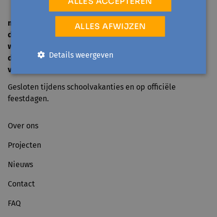
ALLES ACCEPTEREN
ma
14 u. - 16 u.
ALLES AFWIJZEN
di
9 u. - 12 u. | 14 u. - 16 u.
woe
gesloten
Details weergeven
do
9 u. - 12 u. | 14 u. - 16 u.
vrij
9 u. - 12 u.
Gesloten tijdens schoolvakanties en op officiële
feestdagen.
Over ons
Projecten
Nieuws
Contact
FAQ