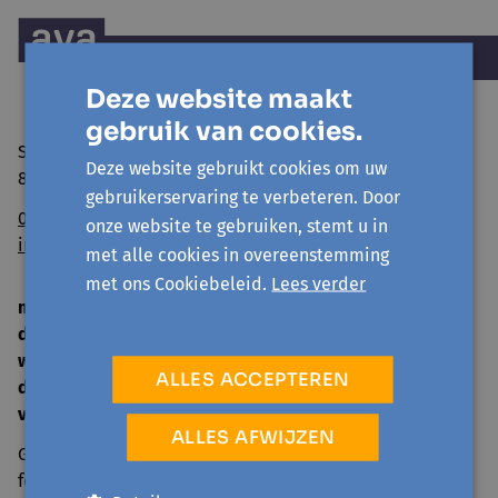
Deze website maakt
gebruik van cookies.
Sint Niklaasstraat 8
Deze website gebruikt cookies om uw
8400 Oostende
gebruikerservaring te verbeteren. Door
059/50 39 52
onze website te gebruiken, stemt u in
info@avansa-ow.be
met alle cookies in overeenstemming
met ons Cookiebeleid.
Lees verder
ma
14 u. - 16 u.
di
9 u. - 12 u. | 14 u. - 16 u.
woe
gesloten
ALLES ACCEPTEREN
do
9 u. - 12 u. | 14 u. - 16 u.
vrij
9 u. - 12 u.
ALLES AFWIJZEN
Gesloten tijdens schoolvakanties en op officiële
feestdagen.