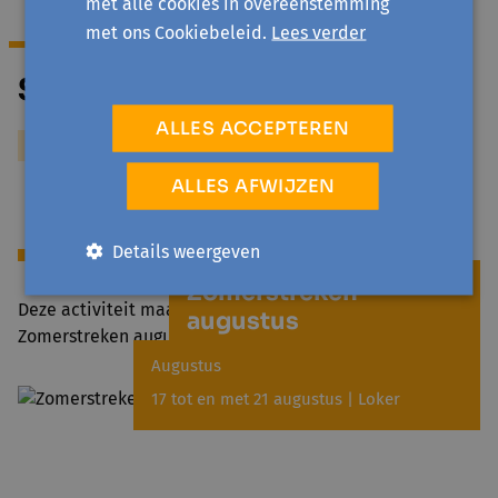
met alle cookies in overeenstemming
met ons Cookiebeleid.
Lees verder
Stijn Dujardin
ALLES ACCEPTEREN
Meer over Stijn Dujardin
ALLES AFWIJZEN
Details weergeven
Meer zoals dit
Zomerstreken
Deze activiteit maakt deel uit van het project
augustus
Zomerstreken augustus
Augustus
17 tot en met 21 augustus | Loker