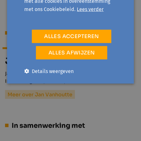
met alle cookies in overeenstemming
met ons Cookiebeleid.
Lees verder
Begeleiding
ALLES ACCEPTEREN
ALLES AFWIJZEN
Jan Vanhoutte
Details weergeven
Jan is z'n hele leven lang al gefascineerd door de natuur.
In 2009 volgde hij (eindelijk) een…
Meer over Jan Vanhoutte
In samenwerking met