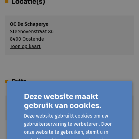
Locatie(s)
OC De Schaperye
Steenovenstraat 86
8400 Oostende
Toon op kaart
Prijs
Deze website maakt
gebruik van cookies.
Standaardprijs
€ 2,5
Deze website gebruikt cookies om uw
gebruikerservaring te verbeteren. Door
UiTPAS kansentarief
onze website te gebruiken, stemt u in
€ 0,5