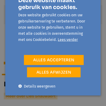
Deze website maakt
gebruik van cookies.
Standaardprijs
Deze website gebruikt cookies om uw
€ 28
gebruikerservaring te verbeteren. Door
onze website te gebruiken, stemt u in
UiTPAS kansentarief
met alle cookies in overeenstemming
€ 5,6
met ons Cookiebeleid.
Lees verder
ALLES ACCEPTEREN
Begeleiding
ALLES AFWIJZEN
Lies Snauwaert
Details weergeven
Meer over Lies Snauwaert