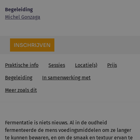
Begeleiding
Michel Gonzaga
INSCHRIJVEN
Praktische info
Sessies
Locatie(s)
Prijs
Begeleiding
In samenwerking met
Meer zoals dit
Fermentatie is niets nieuws. Al in de oudheid
fermenteerde de mens voedingsmiddelen om ze langer
te kunnen bewaren, en om de smaak en textuur ervan te