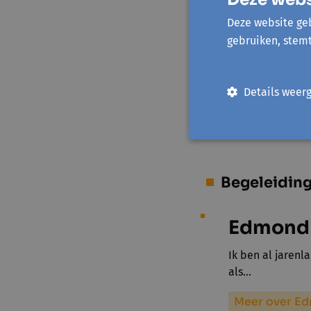
Prijs
Deze website geb
gebruiken, stem
Standaardprijs
Details weer
UiTPAS kansentari
Begeleidin
Edmond
Ik ben al jarenl
als…
Meer over 