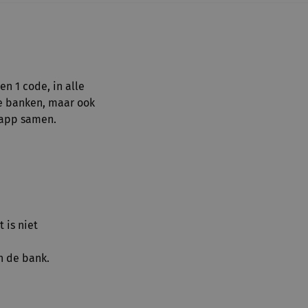
en 1 code, in alle
e banken, maar ook
e app samen.
 is niet
n de bank.