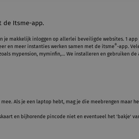
t de Itsme-app.
 je makkelijk inloggen op allerlei beveiligde websites. 1 app 
®
 Meer en meer instanties werken samen met de itsme
-app. Vel
zoals mypension, myminfin,... We installeren en gebruiken d
mee. Als je een laptop hebt, mag je die meebrengen maar het
tskaart en bijhorende pincode niet en eventueel het 'bakje' va