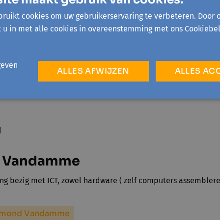
ruikt cookies om uw gebruikerservaring te verbeteren. Door 
t u in met alle cookies in overeenstemming met ons Cookiebel
€ 5
geven
ALLES AFWIJZEN
ALLES AC
ef
€ 1
g
 Vandamme
ang bezig met ICT, zowel hardware ( zelf computers assemblere
Edmond Vandamme