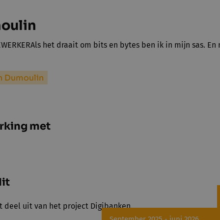
oulin
ERKERAls het draait om bits en bytes ben ik in mijn sas. E
n Dumoulin
rking met
it
t deel uit van het project Digibanken
September 2025 - juni 2026