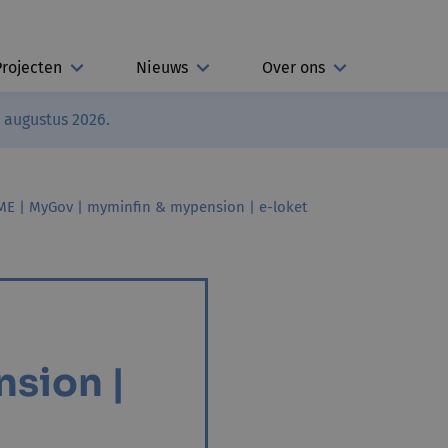
Projecten
Nieuws
Over ons
3 augustus 2026.
ME | MyGov | myminfin & mypension | e-loket
sion |