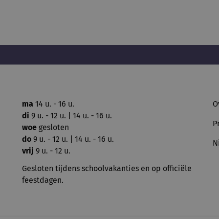
ma
14 u. - 16 u.
O
di
9 u. - 12 u. | 14 u. - 16 u.
P
woe
gesloten
do
9 u. - 12 u. | 14 u. - 16 u.
N
vrij
9 u. - 12 u.
Gesloten tijdens schoolvakanties en op officiële
feestdagen.