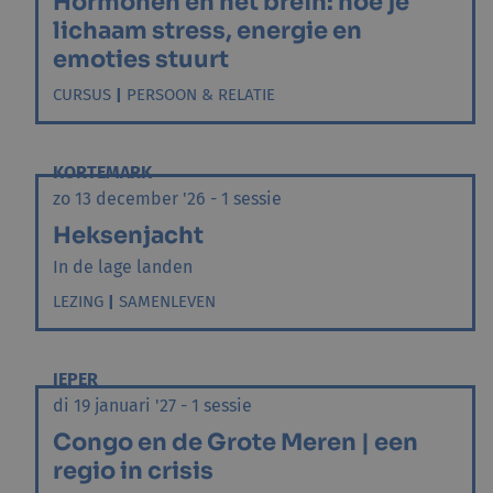
Hormonen en het brein: hoe je
lichaam stress, energie en
emoties stuurt
CURSUS
|
PERSOON & RELATIE
KORTEMARK
zo 13 december '26 - 1 sessie
Heksenjacht
In de lage landen
LEZING
|
SAMENLEVEN
IEPER
di 19 januari '27 - 1 sessie
Congo en de Grote Meren | een
regio in crisis