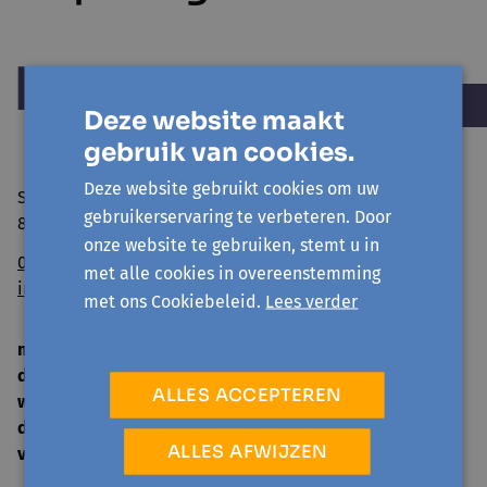
Deze website maakt
gebruik van cookies.
Deze website gebruikt cookies om uw
Sint Niklaasstraat 8
gebruikerservaring te verbeteren. Door
8400 Oostende
onze website te gebruiken, stemt u in
059/50 39 52
met alle cookies in overeenstemming
info@avansa-ow.be
met ons Cookiebeleid.
Lees verder
ma
14 u. - 16 u.
di
9 u. - 12 u. | 14 u. - 16 u.
ALLES ACCEPTEREN
woe
gesloten
do
9 u. - 12 u. | 14 u. - 16 u.
ALLES AFWIJZEN
vrij
9 u. - 12 u.