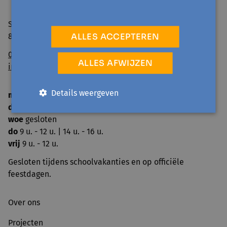
Sint Niklaasstraat 8
ALLES ACCEPTEREN
8400 Oostende
059/50 39 52
ALLES AFWIJZEN
info@avansa-ow.be
Details weergeven
ma
14 u. - 16 u.
di
9 u. - 12 u. | 14 u. - 16 u.
woe
gesloten
do
9 u. - 12 u. | 14 u. - 16 u.
vrij
9 u. - 12 u.
Gesloten tijdens schoolvakanties en op officiële
feestdagen.
Over ons
Projecten