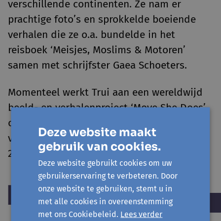
verschillende continenten. Ze nam er
prachtige foto’s en sprokkelde boeiende
verhalen die ze o.a. bundelde in het
reisboek ‘Meisjes, Moslims & Motoren’
samen met schrijfster Gaea Schoeters.
Momenteel werkt Trui aan een wereldwijd
beeld- en verhalenproject ‘Move She Does’
over vrouwen en meisjes die bakens
Deze website maakt
verzetten met hun voertuigen, en dat in
gebruik van cookies.
2026 verschijnt als boek.
Deze website gebruikt cookies om uw
gebruikerservaring te verbeteren. Door
onze website te gebruiken, stemt u in
met alle cookies in overeenstemming
met ons Cookiebeleid.
Lees verder