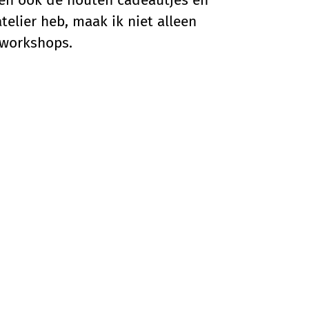
egen ook de houten cadeautjes en
telier heb, maak ik niet alleen
 workshops.