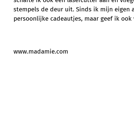
schafte ik ook een lasercutter aan en vli
stempels de deur uit. Sinds ik mijn eigen a
persoonlijke cadeautjes, maar geef ik ook
www.madamie.com