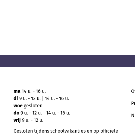
ma
14 u. - 16 u.
O
di
9 u. - 12 u. | 14 u. - 16 u.
P
woe
gesloten
do
9 u. - 12 u. | 14 u. - 16 u.
N
vrij
9 u. - 12 u.
Gesloten tijdens schoolvakanties en op officiële