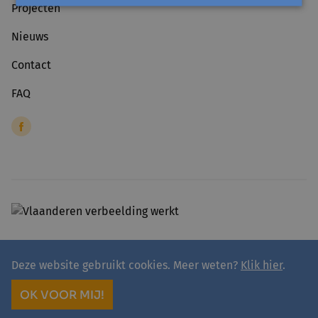
Projecten
Nieuws
Contact
FAQ
Deze website gebruikt cookies. Meer weten?
Klik hier
.
© 2026 - avansa
Algemene voorwaarden
Privacyverklaring avansa
OK VOOR MIJ!
site by