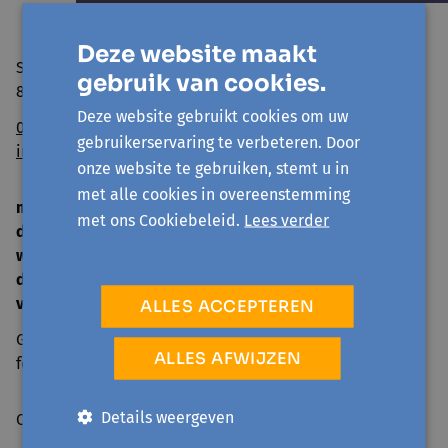
Deze website maakt
Sint Niklaasstraat 8
gebruik van cookies.
8400 Oostende
Deze website gebruikt cookies om uw
059/50 39 52
gebruikerservaring te verbeteren. Door
info@avansa-ow.be
onze website te gebruiken, stemt u in
met alle cookies in overeenstemming
ma
14 u. - 16 u.
met ons Cookiebeleid.
Lees verder
di
9 u. - 12 u. | 14 u. - 16 u.
woe
gesloten
do
9 u. - 12 u. | 14 u. - 16 u.
vrij
9 u. - 12 u.
ALLES ACCEPTEREN
Gesloten tijdens schoolvakanties en op officiële
ALLES AFWIJZEN
feestdagen.
Details weergeven
Over ons