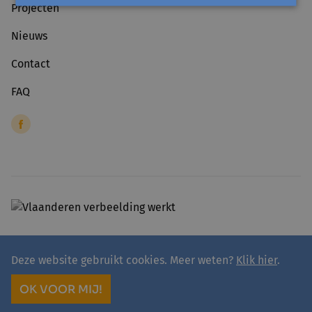
Projecten
Nieuws
Contact
FAQ
Deze website gebruikt cookies. Meer weten?
Klik hier
.
© 2026 - avansa
Algemene voorwaarden
Privacyverklaring avansa
OK VOOR MIJ!
site by