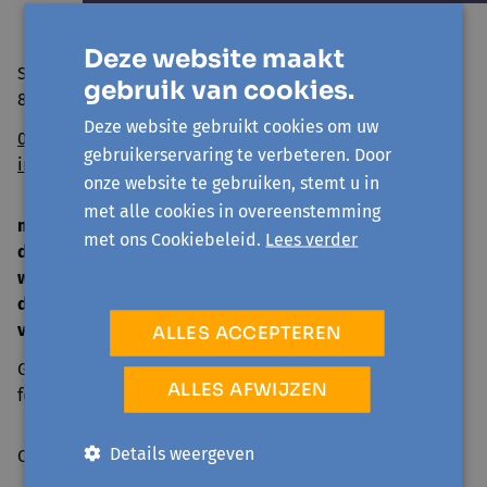
Deze website maakt
Sint Niklaasstraat 8
gebruik van cookies.
8400 Oostende
Deze website gebruikt cookies om uw
059/50 39 52
gebruikerservaring te verbeteren. Door
info@avansa-ow.be
onze website te gebruiken, stemt u in
met alle cookies in overeenstemming
ma
14 u. - 16 u.
met ons Cookiebeleid.
Lees verder
di
9 u. - 12 u. | 14 u. - 16 u.
woe
gesloten
do
9 u. - 12 u. | 14 u. - 16 u.
vrij
9 u. - 12 u.
ALLES ACCEPTEREN
Gesloten tijdens schoolvakanties en op officiële
ALLES AFWIJZEN
feestdagen.
Details weergeven
Over ons