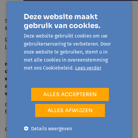
Deze website maakt
Sint Niklaasstraat 8
gebruik van cookies.
8400 Oostende
Deze website gebruikt cookies om uw
059/50 39 52
gebruikerservaring te verbeteren. Door
info@avansa-ow.be
onze website te gebruiken, stemt u in
met alle cookies in overeenstemming
ma
14 u. - 16 u.
met ons Cookiebeleid.
Lees verder
di
9 u. - 12 u. | 14 u. - 16 u.
woe
gesloten
do
9 u. - 12 u. | 14 u. - 16 u.
vrij
9 u. - 12 u.
ALLES ACCEPTEREN
Gesloten tijdens schoolvakanties en op officiële
ALLES AFWIJZEN
feestdagen.
Details weergeven
Over ons