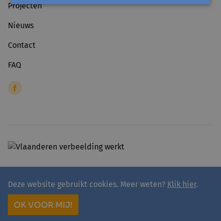
Projecten
Nieuws
Contact
FAQ
Deze website gebruikt cookies. Meer weten?
Klik hier
.
© 2026 - avansa
Algemene voorwaarden
Privacyverklaring avansa
OK VOOR MIJ!
site by