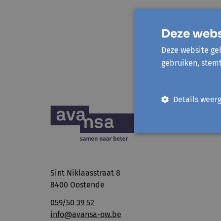
Deze webs
Deze website geb
gebruiken, stem
Details weer
Sint Niklaasstraat 8
8400 Oostende
059/50 39 52
info@avansa-ow.be