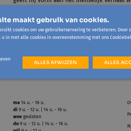
geeft hij vorm aan het menselijk verhaal w
hanteert en opmerkelijke beeldcompositi
ite maakt gebruik van cookies.
Karel Waignein won tal van internationale 
ruikt cookies om uw gebruikerservaring te verbeteren. Door 
t u in met alle cookies in overeenstemming met ons Cookiebel
geven
ALLES AFWIJZEN
ALLES AC
ma
14 u. - 16 u.
O
di
9 u. - 12 u. | 14 u. - 16 u.
P
woe
gesloten
do
9 u. - 12 u. | 14 u. - 16 u.
N
vrij
9 u. - 12 u.