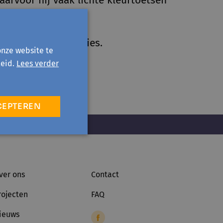
aarvoor hij vaak lichte kleurtoetsen
es opbouwt.
prijzen en nominaties.
onze website te
eid.
Lees verder
CEPTEREN
ver ons
Contact
rojecten
FAQ
ieuws