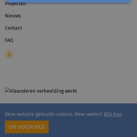
Projecten
Nieuws
Contact
FAQ
Deze website gebruikt cookies. Meer weten?
Klik hier
.
© 2026 - avansa
Algemene voorwaarden
Privacyverklaring avansa
OK VOOR MIJ!
site by