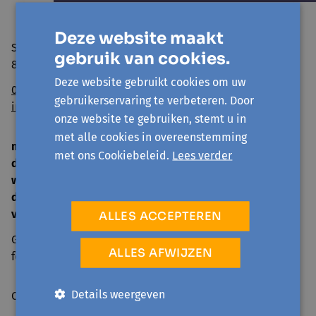
Deze website maakt
Sint Niklaasstraat 8
gebruik van cookies.
8400 Oostende
Deze website gebruikt cookies om uw
059/50 39 52
gebruikerservaring te verbeteren. Door
info@avansa-ow.be
onze website te gebruiken, stemt u in
met alle cookies in overeenstemming
ma
14 u. - 16 u.
met ons Cookiebeleid.
Lees verder
di
9 u. - 12 u. | 14 u. - 16 u.
woe
gesloten
do
9 u. - 12 u. | 14 u. - 16 u.
vrij
9 u. - 12 u.
ALLES ACCEPTEREN
Gesloten tijdens schoolvakanties en op officiële
ALLES AFWIJZEN
feestdagen.
Details weergeven
Over ons