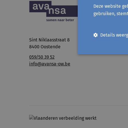
Deze website geb
gebruiken, stem
Details weer
Sint Niklaasstraat 8
8400 Oostende
059/50 39 52
info@avansa-ow.be