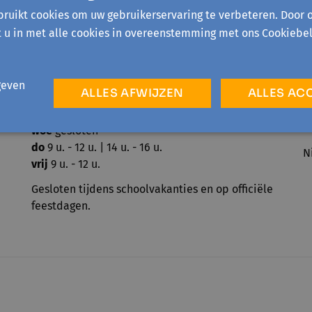
ruikt cookies om uw gebruikerservaring te verbeteren. Door 
t u in met alle cookies in overeenstemming met ons Cookiebel
geven
ALLES AFWIJZEN
ALLES AC
ma
14 u. - 16 u.
O
di
9 u. - 12 u. | 14 u. - 16 u.
P
woe
gesloten
do
9 u. - 12 u. | 14 u. - 16 u.
N
vrij
9 u. - 12 u.
Gesloten tijdens schoolvakanties en op officiële
feestdagen.