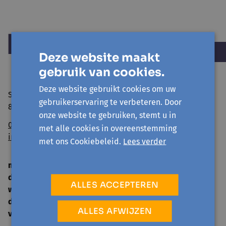
Deze website maakt
gebruik van cookies.
Deze website gebruikt cookies om uw
Sint Niklaasstraat 8
gebruikerservaring te verbeteren. Door
8400 Oostende
onze website te gebruiken, stemt u in
059/50 39 52
met alle cookies in overeenstemming
info@avansa-ow.be
met ons Cookiebeleid.
Lees verder
ma
14 u. - 16 u.
di
9 u. - 12 u. | 14 u. - 16 u.
ALLES ACCEPTEREN
woe
gesloten
do
9 u. - 12 u. | 14 u. - 16 u.
ALLES AFWIJZEN
vrij
9 u. - 12 u.