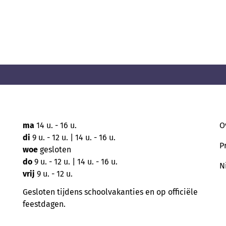
ma
14 u. - 16 u.
O
di
9 u. - 12 u. | 14 u. - 16 u.
P
woe
gesloten
do
9 u. - 12 u. | 14 u. - 16 u.
N
vrij
9 u. - 12 u.
Gesloten tijdens schoolvakanties en op officiële
feestdagen.