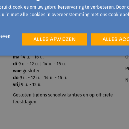
ruikt cookies om uw gebruikerservaring te verbeteren. Door 
t u in met alle cookies in overeenstemming met ons Cookiebel
geven
ALLES AFWIJZEN
ALLES AC
ma
14 u. - 16 u.
O
di
9 u. - 12 u. | 14 u. - 16 u.
P
woe
gesloten
do
9 u. - 12 u. | 14 u. - 16 u.
N
vrij
9 u. - 12 u.
Gesloten tijdens schoolvakanties en op officiële
feestdagen.