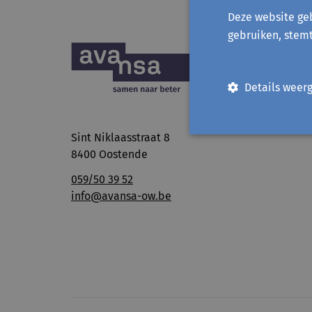
Deze website geb
gebruiken, stem
Details weer
Sint Niklaasstraat 8
8400 Oostende
059/50 39 52
info@avansa-ow.be