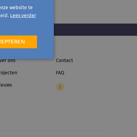
onze website te
eid.
Lees verder
CEPTEREN
ver ons
Contact
rojecten
FAQ
ieuws