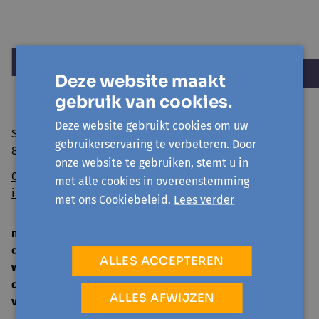
Deze website maakt
gebruik van cookies.
Deze website gebruikt cookies om uw
Sint Niklaasstraat 8
gebruikerservaring te verbeteren. Door
8400 Oostende
onze website te gebruiken, stemt u in
059/50 39 52
met alle cookies in overeenstemming
info@avansa-ow.be
met ons Cookiebeleid.
Lees verder
ma
14 u. - 16 u.
di
9 u. - 12 u. | 14 u. - 16 u.
ALLES ACCEPTEREN
woe
gesloten
do
9 u. - 12 u. | 14 u. - 16 u.
ALLES AFWIJZEN
vrij
9 u. - 12 u.